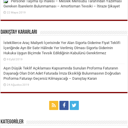
Personel Taşıma İşi İhalesi – Meslek Mensubu Tarafından Yazılması
Gereken İbarelerin Bulunmaması – Amortisman Tevsiki – İtiraze Şikayet
22 Mayıs 2019
DANIŞTAY KARARLARI
İsteklilerce Araç Maliyeti İçerisinde Yer Alan Sigorta Giderine Fiyat Teklifi
İçeriğinde Ayrı Bir Satır Hâlinde Yer Verilmiş Olması Sigorta Giderinin
Hukuka Uygun Biçimde Tevsik Edildiğinin Kabulünü Gerektirmez
9 Eylül 2019
Aşırı Düşük Teklif Açıklaması Kapsamında Sunulan Proforma Faturanın
Dayanağı Olan Dört Adet Faturada İmza Eksikliği Bulunmasının Doğrudan
Proforma Faturayı Geçersiz Kılmayacağı – Danıştay Kararı
24 Ağustos 2019
KATEGORİLER