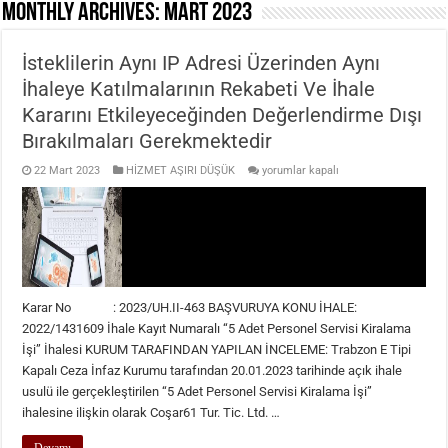
Monthly Archives:
Mart 2023
İsteklilerin Aynı IP Adresi Üzerinden Aynı
İhaleye Katılmalarının Rekabeti Ve İhale
Kararını Etkileyeceğinden Değerlendirme Dışı
Bırakılmaları Gerekmektedir
İsteklilerin
22 Mart 2023
HİZMET AŞIRI DÜŞÜK
yorumlar kapalı
Aynı
IP
Adresi
Üzerinden
Aynı
İhaleye
Katılmalarının
Rekabeti
Ve
İhale
Karar No : 2023/UH.II-463 BAŞVURUYA KONU İHALE:
Kararını
Etkileyeceğinden
2022/1431609 İhale Kayıt Numaralı “5 Adet Personel Servisi Kiralama
Değerlendirme
İşi” İhalesi KURUM TARAFINDAN YAPILAN İNCELEME: Trabzon E Tipi
Dışı
Bırakılmaları
Kapalı Ceza İnfaz Kurumu tarafından 20.01.2023 tarihinde açık ihale
Gerekmektedir
usulü ile gerçekleştirilen “5 Adet Personel Servisi Kiralama İşi”
için
ihalesine ilişkin olarak Coşar61 Tur. Tic. Ltd. …