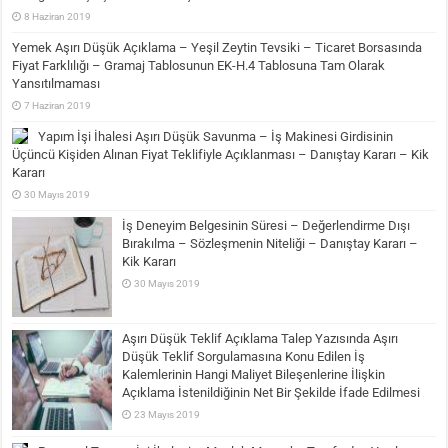
8 Haziran 2019
Yemek Aşırı Düşük Açıklama – Yeşil Zeytin Tevsiki – Ticaret Borsasında
Fiyat Farklılığı – Gramaj Tablosunun EK-H.4 Tablosuna Tam Olarak
Yansıtılmaması
7 Haziran 2019
Yapım İşi İhalesi Aşırı Düşük Savunma – İş Makinesi Girdisinin
Üçüncü Kişiden Alınan Fiyat Teklifiyle Açıklanması – Danıştay Kararı – Kik
Kararı
30 Mayıs 2019
İş Deneyim Belgesinin Süresi – Değerlendirme Dışı
Bırakılma – Sözleşmenin Niteliği – Danıştay Kararı –
Kik Kararı
30 Mayıs 2019
Aşırı Düşük Teklif Açıklama Talep Yazısında Aşırı
Düşük Teklif Sorgulamasına Konu Edilen İş
Kalemlerinin Hangi Maliyet Bileşenlerine İlişkin
Açıklama İstenildiğinin Net Bir Şekilde İfade Edilmesi
23 Mayıs 2019