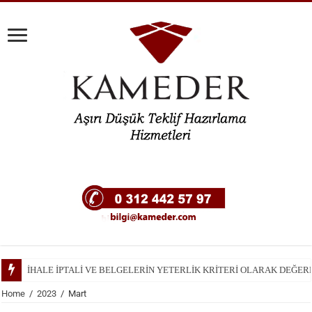
İHALE İŞLEMLERİNDEKİ BELİRSİZLİKLER VE EK SORUMLULUKLAR
Home
/
2023
/
Mart