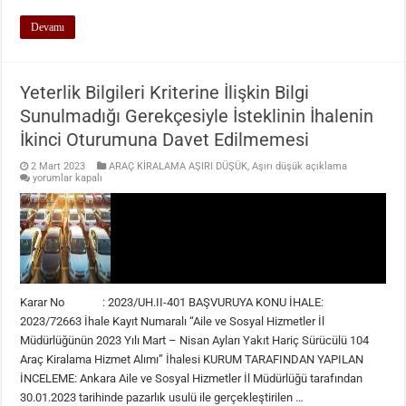
Devamı
Yeterlik Bilgileri Kriterine İlişkin Bilgi
Sunulmadığı Gerekçesiyle İsteklinin İhalenin
İkinci Oturumuna Davet Edilmemesi
2 Mart 2023
ARAÇ KİRALAMA AŞIRI DÜŞÜK
,
Aşırı düşük açıklama
Yeterlik
yorumlar kapalı
Bilgileri
Kriterine
İlişkin
Bilgi
Sunulmadığı
Gerekçesiyle
İsteklinin
İhalenin
İkinci
Oturumuna
Karar No : 2023/UH.II-401 BAŞVURUYA KONU İHALE:
Davet
Edilmemesi
2023/72663 İhale Kayıt Numaralı “Aile ve Sosyal Hizmetler İl
için
Müdürlüğünün 2023 Yılı Mart – Nisan Ayları Yakıt Hariç Sürücülü 104
Araç Kiralama Hizmet Alımı” İhalesi KURUM TARAFINDAN YAPILAN
İNCELEME: Ankara Aile ve Sosyal Hizmetler İl Müdürlüğü tarafından
30.01.2023 tarihinde pazarlık usulü ile gerçekleştirilen …