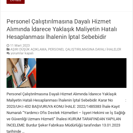
Devamı
Personel Çalıştırılmasına Dayalı Hizmet
Alımında İdarece Yaklaşık Maliyetin Hatalı
Hesaplanması İhalenin İptal Sebebidir
11 Mart 2023
AŞIRI DÜŞÜK AÇIKLAMA
,
PERSONEL ÇALIŞTIRILMASINA DAYALI İHALELER
Personel
yorumlar kapalı
Çalıştırılmasına
Dayalı
Hizmet
Alımında
İdarece
Yaklaşık
Maliyetin
Hatalı
Hesaplanması
İhalenin
Personel Çalıştırılmasına Dayalı Hizmet Alımında İdarece Yaklaşık
İptal
Sebebidir
Maliyetin Hatalı Hesaplanması İhalenin İptal Sebebidir. Karar No :
için
2023/UH.I-432 BAŞVURUYA KONU İHALE: 2022/1485383 İhale Kayıt
Numaralı “Yardımcı Ofis Destek Hizmetleri – İşyeri Hekimi ve İş Sağlığı
ve Güvenliği Uzmanı Hizmeti” İhalesi KURUM TARAFINDAN YAPILAN
İNCELEME: Burdur Şeker Fabrikası Müdürlüğü tarafından 13.01.2023
tarihinde …