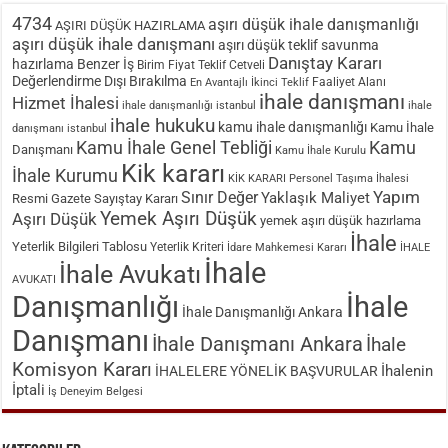
4734
aşırı düşük ihale danışmanlığı
AŞIRI DÜŞÜK HAZIRLAMA
aşırı düşük ihale danışmanı
aşırı düşük teklif savunma
Danıştay Kararı
hazırlama
Benzer İş
Birim Fiyat Teklif Cetveli
Değerlendirme Dışı Bırakılma
Faaliyet Alanı
En Avantajlı İkinci Teklif
ihale danışmanı
Hizmet İhalesi
ihale danışmanlığı istanbul
ihale
ihale hukuku
kamu ihale danışmanlığı
Kamu İhale
danışmanı istanbul
Kamu İhale Genel Tebliği
Kamu
Danışmanı
Kamu İhale Kurulu
Kik kararı
İhale Kurumu
KİK KARARI
Personel Taşıma İhalesi
Sınır Değer
Yapım
Yaklaşık Maliyet
Resmi Gazete
Sayıştay Kararı
Yemek Aşırı Düşük
Aşırı Düşük
yemek aşırı düşük hazırlama
İhale
Yeterlik Bilgileri Tablosu
Yeterlik Kriteri
İdare Mahkemesi Kararı
İHALE
İhale
İhale Avukatı
AVUKATI
Danışmanlığı
İhale
İhale Danışmanlığı Ankara
Danışmanı
İhale Danışmanı Ankara
İhale
Komisyon Kararı
İhalenin
İHALELERE YÖNELİK BAŞVURULAR
İptali
İş Deneyim Belgesi