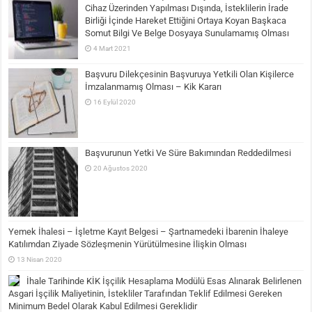
Cihaz Üzerinden Yapılması Dışında, İsteklilerin İrade
Birliği İçinde Hareket Ettiğini Ortaya Koyan Başkaca
Somut Bilgi Ve Belge Dosyaya Sunulamamış Olması
4 Mart 2021
Başvuru Dilekçesinin Başvuruya Yetkili Olan Kişilerce
İmzalanmamış Olması – Kik Kararı
16 Eylül 2020
Başvurunun Yetki Ve Süre Bakımından Reddedilmesi
20 Ağustos 2020
Yemek İhalesi – İşletme Kayıt Belgesi – Şartnamedeki İbarenin İhaleye
Katılımdan Ziyade Sözleşmenin Yürütülmesine İlişkin Olması
13 Nisan 2020
İhale Tarihinde KİK İşçilik Hesaplama Modülü Esas Alınarak Belirlenen
Asgari İşçilik Maliyetinin, İstekliler Tarafından Teklif Edilmesi Gereken
Minimum Bedel Olarak Kabul Edilmesi Gereklidir