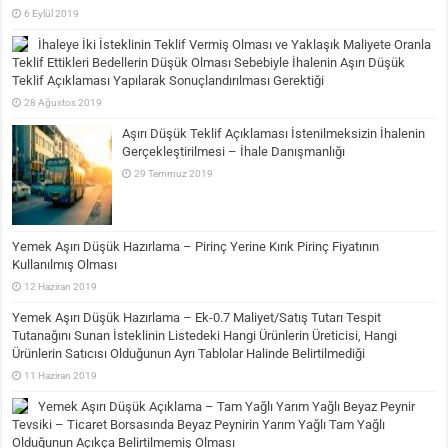
6 Eylül 2019
İhaleye İki İsteklinin Teklif Vermiş Olması ve Yaklaşık Maliyete Oranla
Teklif Ettikleri Bedellerin Düşük Olması Sebebiyle İhalenin Aşırı Düşük
Teklif Açıklaması Yapılarak Sonuçlandırılması Gerektiği
28 Ağustos 2019
Aşırı Düşük Teklif Açıklaması İstenilmeksizin İhalenin
Gerçekleştirilmesi – İhale Danışmanlığı
29 Temmuz 2019
Yemek Aşırı Düşük Hazırlama – Pirinç Yerine Kırık Pirinç Fiyatının
Kullanılmış Olması
12 Haziran 2019
Yemek Aşırı Düşük Hazırlama – Ek-0.7 Maliyet/Satış Tutarı Tespit
Tutanağını Sunan İsteklinin Listedeki Hangi Ürünlerin Üreticisi, Hangi
Ürünlerin Satıcısı Olduğunun Ayrı Tablolar Halinde Belirtilmediği
11 Haziran 2019
Yemek Aşırı Düşük Açıklama – Tam Yağlı Yarım Yağlı Beyaz Peynir
Tevsiki – Ticaret Borsasında Beyaz Peynirin Yarım Yağlı Tam Yağlı
Olduğunun Açıkça Belirtilmemiş Olması