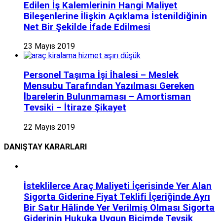
Edilen İş Kalemlerinin Hangi Maliyet
Bileşenlerine İlişkin Açıklama İstenildiğinin
Net Bir Şekilde İfade Edilmesi
23 Mayıs 2019
Personel Taşıma İşi İhalesi – Meslek
Mensubu Tarafından Yazılması Gereken
İbarelerin Bulunmaması – Amortisman
Tevsiki – İtiraze Şikayet
22 Mayıs 2019
DANIŞTAY KARARLARI
İsteklilerce Araç Maliyeti İçerisinde Yer Alan
Sigorta Giderine Fiyat Teklifi İçeriğinde Ayrı
Bir Satır Hâlinde Yer Verilmiş Olması Sigorta
Giderinin Hukuka Uygun Biçimde Tevsik