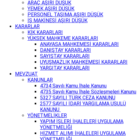
ARAÇ AŞIRI DÜŞÜK
YEMEK AŞIRI DÜŞÜK
PERSONEL TAŞIMA AŞIRI DÜŞÜK
İŞ MAKİNESİ AŞIRI DÜŞÜK
KARARLAR
KİK KARARLARI
YÜKSEK MAHKEME KARARLARI
ANAYASA MAHKEMESİ KARARLARI
DANIŞTAY KARARLARI
SAYIŞTAY KARARLARI
UYUŞMAZLIK MAHKEMESİ KARARLARI
YARGITAY KARARLARI
MEVZUAT
KANUNLAR
4734 Sayılı Kamu İhale Kanunu
4735 Sayılı Kamu İhale Sözleşmeleri Kanunu
5327 SAYILI TÜRK CEZA KANUNU
2577 SAYILI İDARİ YARGILAMA USULÜ
KANUNU
YÖNETMELİKLER
YAPIM İŞLERİ İHALELERİ UYGULAMA
YÖNETMELİĞİ
HİZMET ALIMI İHALELERİ UYGULAMA
YÖNETMELİĞİ