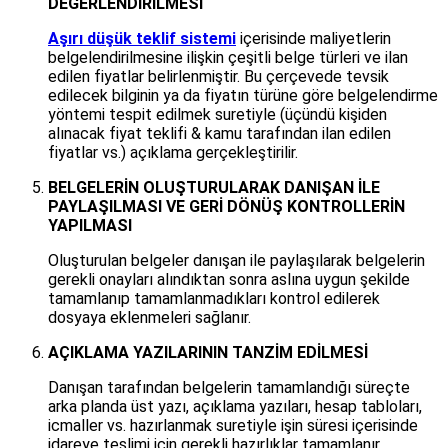
DEĞERLENDİRİLMESİ
Aşırı düşük teklif sistemi
içerisinde maliyetlerin
belgelendirilmesine ilişkin çeşitli belge türleri ve ilan
edilen fiyatlar belirlenmiştir. Bu çerçevede tevsik
edilecek bilginin ya da fiyatın türüne göre belgelendirme
yöntemi tespit edilmek suretiyle (üçündü kişiden
alınacak fiyat teklifi & kamu tarafından ilan edilen
fiyatlar vs.) açıklama gerçekleştirilir.
BELGELERİN OLUŞTURULARAK DANIŞAN İLE
PAYLAŞILMASI VE GERİ DÖNÜŞ KONTROLLERİN
YAPILMASI
Oluşturulan belgeler danışan ile paylaşılarak belgelerin
gerekli onayları alındıktan sonra aslına uygun şekilde
tamamlanıp tamamlanmadıkları kontrol edilerek
dosyaya eklenmeleri sağlanır.
AÇIKLAMA YAZILARININ TANZİM EDİLMESİ
Danışan tarafından belgelerin tamamlandığı süreçte
arka planda üst yazı, açıklama yazıları, hesap tabloları,
icmaller vs. hazırlanmak suretiyle işin süresi içerisinde
idareye teslimi için gerekli hazırlıklar tamamlanır.