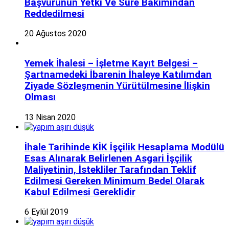
Başvurunun Yetki Ve Süre Bakımından
Reddedilmesi
20 Ağustos 2020
Yemek İhalesi – İşletme Kayıt Belgesi –
Şartnamedeki İbarenin İhaleye Katılımdan
Ziyade Sözleşmenin Yürütülmesine İlişkin
Olması
13 Nisan 2020
İhale Tarihinde KİK İşçilik Hesaplama Modülü
Esas Alınarak Belirlenen Asgari İşçilik
Maliyetinin, İstekliler Tarafından Teklif
Edilmesi Gereken Minimum Bedel Olarak
Kabul Edilmesi Gereklidir
6 Eylül 2019