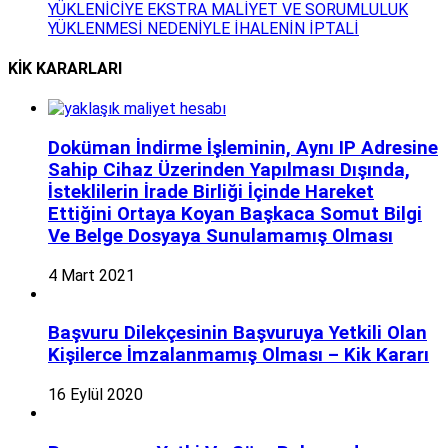
YÜKLENİCİYE EKSTRA MALİYET VE SORUMLULUK
YÜKLENMESİ NEDENİYLE İHALENİN İPTALİ
KİK KARARLARI
Doküman İndirme İşleminin, Aynı IP Adresine
Sahip Cihaz Üzerinden Yapılması Dışında,
İsteklilerin İrade Birliği İçinde Hareket
Ettiğini Ortaya Koyan Başkaca Somut Bilgi
Ve Belge Dosyaya Sunulamamış Olması
4 Mart 2021
Başvuru Dilekçesinin Başvuruya Yetkili Olan
Kişilerce İmzalanmamış Olması – Kik Kararı
16 Eylül 2020