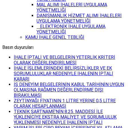
MAL ALIMI İHALELERİ UYGULAMA
YÖNETMELİĞİ
DANIŞMANLIK HİZMET ALIMI İHALELERİ
UYGULAMA YÖNETMELİĞİ
ELEKTRONİK İHALE UYGULAMA
YÖNETMELİĞİ
KAMU İHALE GENEL TEBLİĞİ
Basın duyuruları
İHALE İPTALİ VE BELGELERİN YETERLİK KRİTERİ
OLARAK DEĞERLENDİRİLMESİ
İHALE İŞLEMLERİNDEKİ BELİRSİZLİKLER VE EK
SORUMLULUKLAR NEDENİYLE İHALENİN İPTALİ
KARARI
İŞ DENEYİM BELGELERİNİN KABUL TARİHİNİN UYGUN
OLMASINA RAĞMEN DEĞERLENDİRME DIŞI
BIRAKILMASI
ZEYTİNYAĞI FİYATININ 1 LİTRE YERİNE 0,5 LİTRE
OLARAK HESAPLANMASI
TEKNİK ŞARTNAME’NİN 8.25. MADDESİ İLE
YÜKLENİCİYE EKSTRA MALİYET VE SORUMLULUK
YÜKLENMESİ NEDENİYLE İHALENİN İPTALİ
YAPIM İŞLERİ CİRO BEYANI İÇERİSİNDE YIL ATLAMA