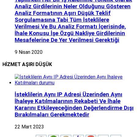
Analiz Girdilerinin Neler Olduğunu Gösteren
Analiz Formatının Aşırı Düşük Teklif
Sorgulamasına Tabi Tüm İsteklilere
Verilmesi Ve Bu Analiz Formatı İçerisinde,
İhale Konusu İşe Özgü Nakliye Girdilerinin
Mesafelerine De Yer Verilmesi Gerektiği
9 Nisan 2020
HİZMET AŞIRI DÜŞÜK
İsteklilerin Aynı IP Adresi Üzerinden Aynı
İhaleye Katılmalarının Rekabeti Ve İhale
Kararını Etkileyeceğinden Değerlendirme Dışı
Bırakılmaları Gerekmektedir
22 Mart 2023