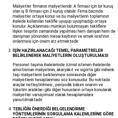
Maliyetler firmanın maliyetleridir. A firması için bir kuruş
olan iş B firması için 2 kuruş olabilir. Firma bazında
maliyetler ortaya konur ve bu maliyetlerin toplamının
ihalede kullanılan teklifle uyuşup uyuşmadığı ortaya
konulur. Açıklanması mümkün bulunmayan tekliflere
ilişkin tespitin zamanında yapılması hem danışan hem de
danışman yönünden mesai kaybının ve emek israfının
önlenmesi için önem arz etmektedir.
İŞİN HAZIRLANACAĞI TEMEL PARAMETRELER
BELİRLENEREK MALİYETLERİN OLUŞTURULMASI
Personel taşıma ihalelerinde özmal istenen ihalelerde
amortisman maliyetinin, akaryakıt ve sigorta gibi mihenk
taşı maliyetlerin belirlenmesi sonrasında diğer
maliyetlerin hesaplanması söz konusudur. Bu noktada
araçlar netleştirilmesi , periyodik bakım onarım ve
tüketim aralıkları gibi diğer hususların ortaya konularak
maliyetler varsayımsal olarak hesaplamalara
yansıtılmaktadır.
TEBLİĞİN ÖNERDİĞİ BELGELENDİRME
YÖNTEMLERİNİN SORGULAMA KALEMLERİNE GÖRE