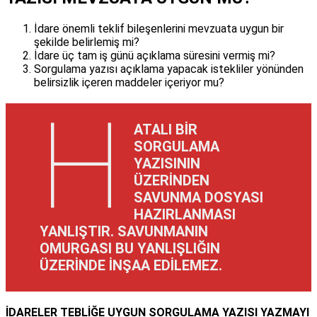
İdare önemli teklif bileşenlerini mevzuata uygun bir
şekilde belirlemiş mi?
İdare üç tam iş günü açıklama süresini vermiş mi?
Sorgulama yazısı açıklama yapacak istekliler yönünden
belirsizlik içeren maddeler içeriyor mu?
H
ATALI BİR
SORGULAMA
YAZISININ
ÜZERİNDEN
SAVUNMA DOSYASI
HAZIRLANMASI
YANLIŞTIR. SAVUNMANIN
OMURGASI BU YANLIŞLIĞIN
ÜZERİNDE İNŞAA EDİLEMEZ.
İDARELER TEBLİĞE UYGUN SORGULAMA YAZISI YAZMAYI