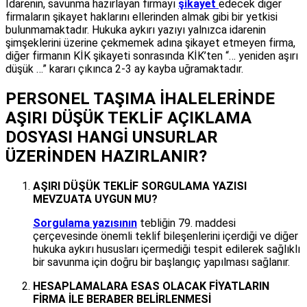
İdarenin, savunma hazırlayan firmayı
şikayet
edecek diğer
firmaların şikayet haklarını ellerinden almak gibi bir yetkisi
bulunmamaktadır. Hukuka aykırı yazıyı yalnızca idarenin
şimşeklerini üzerine çekmemek adına şikayet etmeyen firma,
diğer firmanın KİK şikayeti sonrasında KİK’ten “… yeniden aşırı
düşük …” kararı çıkınca 2-3 ay kayba uğramaktadır.
PERSONEL TAŞIMA İHALELERİNDE
AŞIRI DÜŞÜK TEKLİF AÇIKLAMA
DOSYASI HANGİ UNSURLAR
ÜZERİNDEN HAZIRLANIR?
AŞIRI DÜŞÜK TEKLİF SORGULAMA YAZISI
MEVZUATA UYGUN MU?
Sorgulama yazısının
tebliğin 79. maddesi
çerçevesinde önemli teklif bileşenlerini içerdiği ve diğer
hukuka aykırı hususları içermediği tespit edilerek sağlıklı
bir savunma için doğru bir başlangıç yapılması sağlanır.
HESAPLAMALARA ESAS OLACAK FİYATLARIN
FİRMA İLE BERABER BELİRLENMESİ