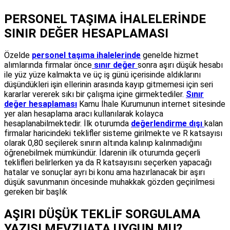
PERSONEL TAŞIMA İHALELERİNDE
SINIR DEĞER HESAPLAMASI
Özelde
personel taşıma ihalelerinde
genelde hizmet
alımlarında firmalar önce
sınır değer
sonra aşırı düşük hesabı
ile yüz yüze kalmakta ve üç iş günü içerisinde aldıklarını
düşündükleri işin ellerinin arasında kayıp gitmemesi için seri
kararlar vererek sıkı bir çalışma içine girmektediler.
Sınır
değer hesaplaması
Kamu İhale Kurumunun internet sitesinde
yer alan hesaplama aracı kullanılarak kolayca
hesaplanabilmektedir. İlk oturumda
değerlendirme dışı
kalan
firmalar haricindeki teklifler sisteme girilmekte ve R katsayısı
olarak 0,80 seçilerek sınırın altında kalınıp kalınmadığını
öğrenebilmek mümkündür. İdarenin ilk oturumda geçerli
teklifleri belirlerken ya da R katsayısını seçerken yapacağı
hatalar ve sonuçlar ayrı bi konu ama hazırlanacak bir aşırı
düşük savunmanın öncesinde muhakkak gözden geçirilmesi
gereken bir başlık
AŞIRI DÜŞÜK TEKLİF SORGULAMA
YAZISI MEVZUATA UYGUN MU?