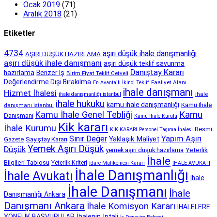
Ocak 2019
(71)
Aralık 2018
(21)
Etiketler
4734
aşırı düşük ihale danışmanlığı
AŞIRI DÜŞÜK HAZIRLAMA
aşırı düşük ihale danışmanı
aşırı düşük teklif savunma
Danıştay Kararı
hazırlama
Benzer İş
Birim Fiyat Teklif Cetveli
Değerlendirme Dışı Bırakılma
Faaliyet Alanı
En Avantajlı İkinci Teklif
ihale danışmanı
Hizmet İhalesi
ihale danışmanlığı istanbul
ihale
ihale hukuku
kamu ihale danışmanlığı
Kamu İhale
danışmanı istanbul
Kamu İhale Genel Tebliği
Kamu
Danışmanı
Kamu İhale Kurulu
Kik kararı
İhale Kurumu
Resmi
KİK KARARI
Personel Taşıma İhalesi
Sınır Değer
Yapım Aşırı
Yaklaşık Maliyet
Gazete
Sayıştay Kararı
Yemek Aşırı Düşük
Düşük
Yeterlik
yemek aşırı düşük hazırlama
İhale
Bilgileri Tablosu
Yeterlik Kriteri
İdare Mahkemesi Kararı
İHALE AVUKATI
İhale Danışmanlığı
İhale Avukatı
İhale
İhale Danışmanı
İhale
Danışmanlığı Ankara
Danışmanı Ankara
İhale Komisyon Kararı
İHALELERE
İhalenin İptali
YÖNELİK BAŞVURULAR