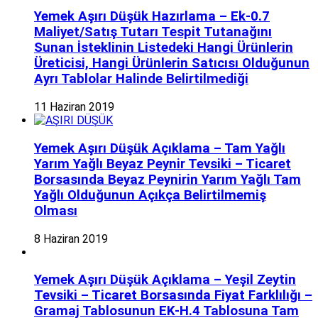
Yemek Aşırı Düşük Hazırlama – Ek-0.7
Maliyet/Satış Tutarı Tespit Tutanağını
Sunan İsteklinin Listedeki Hangi Ürünlerin
Üreticisi, Hangi Ürünlerin Satıcısı Olduğunun
Ayrı Tablolar Halinde Belirtilmediği
11 Haziran 2019
Yemek Aşırı Düşük Açıklama – Tam Yağlı
Yarım Yağlı Beyaz Peynir Tevsiki – Ticaret
Borsasında Beyaz Peynirin Yarım Yağlı Tam
Yağlı Olduğunun Açıkça Belirtilmemiş
Olması
8 Haziran 2019
Yemek Aşırı Düşük Açıklama – Yeşil Zeytin
Tevsiki – Ticaret Borsasında Fiyat Farklılığı –
Gramaj Tablosunun EK-H.4 Tablosuna Tam