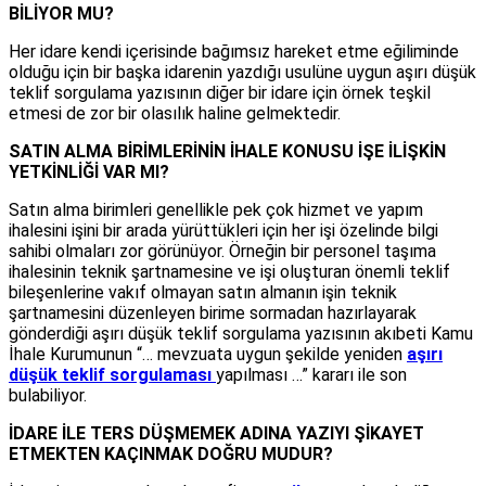
BİLİYOR MU?
Her idare kendi içerisinde bağımsız hareket etme eğiliminde
olduğu için bir başka idarenin yazdığı usulüne uygun aşırı düşük
teklif sorgulama yazısının diğer bir idare için örnek teşkil
etmesi de zor bir olasılık haline gelmektedir.
SATIN ALMA BİRİMLERİNİN İHALE KONUSU İŞE İLİŞKİN
YETKİNLİĞİ VAR MI?
Satın alma birimleri genellikle pek çok hizmet ve yapım
ihalesini işini bir arada yürüttükleri için her işi özelinde bilgi
sahibi olmaları zor görünüyor. Örneğin bir personel taşıma
ihalesinin teknik şartnamesine ve işi oluşturan önemli teklif
bileşenlerine vakıf olmayan satın almanın işin teknik
şartnamesini düzenleyen birime sormadan hazırlayarak
gönderdiği aşırı düşük teklif sorgulama yazısının akıbeti Kamu
İhale Kurumunun “… mevzuata uygun şekilde yeniden
aşırı
düşük teklif sorgulaması
yapılması …” kararı ile son
bulabiliyor.
İDARE İLE TERS DÜŞMEMEK ADINA YAZIYI ŞİKAYET
ETMEKTEN KAÇINMAK DOĞRU MUDUR?