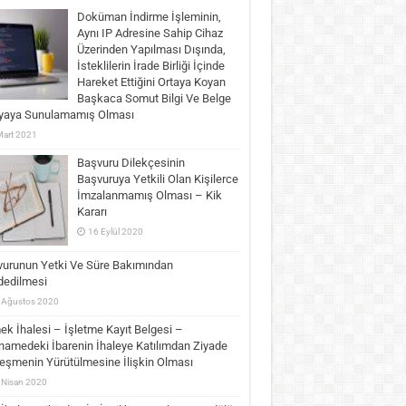
Doküman İndirme İşleminin,
Aynı IP Adresine Sahip Cihaz
Üzerinden Yapılması Dışında,
İsteklilerin İrade Birliği İçinde
Hareket Ettiğini Ortaya Koyan
Başkaca Somut Bilgi Ve Belge
yaya Sunulamamış Olması
Mart 2021
Başvuru Dilekçesinin
Başvuruya Yetkili Olan Kişilerce
İmzalanmamış Olması – Kik
Kararı
16 Eylül 2020
urunun Yetki Ve Süre Bakımından
dedilmesi
 Ağustos 2020
k İhalesi – İşletme Kayıt Belgesi –
namedeki İbarenin İhaleye Katılımdan Ziyade
eşmenin Yürütülmesine İlişkin Olması
 Nisan 2020