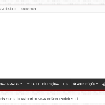
ŞİM BİLGİLERİ
Site haritası
N SAVUNMALAR
KABUL EDİLEN ŞİKAYETLER
AŞIRI DÜŞÜK
ELİRSİZLİKLER VE EK SORUMLULUKLAR NEDENİYLE İHALENİN İPTALİ K