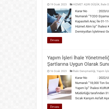
19 Ocak 2023
HİZMET AŞIRI DÜŞÜK
,
İhale 
Karar No : 2023/UH.I
Numaralı “TCDD Eryaman
Kapasiteli Araç İle 01-1
Hizmet Alım İşi” İhale
Demiryolları İşletmesi 
Devamı
Yapım İşleri İhale Yönetmeli
Şartlarına Uygun Olarak Sunu
16 Ocak 2023
İhale Danışmanlığı
,
Yapım İşl
Karar No : 2022/UY.I
Numaralı “18,000 Ton Sı
Yapım İşi” İhalesi KUR
Müdürlüğü tarafından 31.0
Sıcak Karışım Asfalt Aş
Devamı