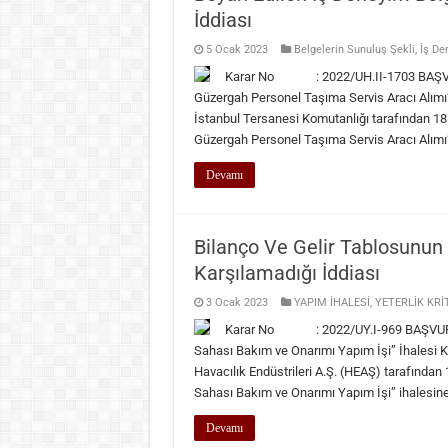
İddiası
5 Ocak 2023
Belgelerin Sunuluş Şekli
,
İş De
Karar No : 2022/UH.II-1703 BAŞVURU
Güzergah Personel Taşıma Servis Aracı Al
İstanbul Tersanesi Komutanlığı tarafından 18.1
Güzergah Personel Taşıma Servis Aracı Alımı” 
Devamı
Bilanço Ve Gelir Tablosunun 
Karşılamadığı İddiası
3 Ocak 2023
YAPIM İHALESİ
,
YETERLİK KRİ
Karar No : 2022/UY.I-969 BAŞVURUYA
Sahası Bakım ve Onarımı Yapım İşi” İhale
Havacılık Endüstrileri A.Ş. (HEAŞ) tarafından 1
Sahası Bakım ve Onarımı Yapım İşi” ihalesine 
Devamı