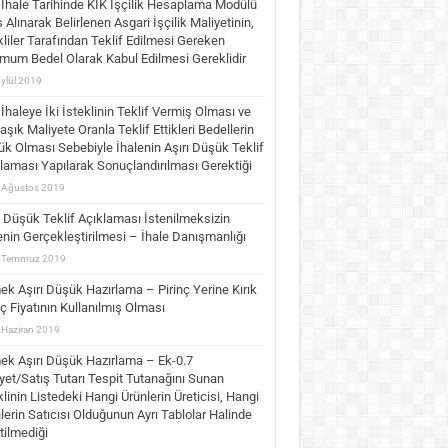
İhale Tarihinde KİK İşçilik Hesaplama Modülü
 Alınarak Belirlenen Asgari İşçilik Maliyetinin,
kliler Tarafından Teklif Edilmesi Gereken
mum Bedel Olarak Kabul Edilmesi Gereklidir
Eylül 2019
İhaleye İki İsteklinin Teklif Vermiş Olması ve
aşık Maliyete Oranla Teklif Ettikleri Bedellerin
k Olması Sebebiyle İhalenin Aşırı Düşük Teklif
laması Yapılarak Sonuçlandırılması Gerektiği
 Ağustos 2019
ı Düşük Teklif Açıklaması İstenilmeksizin
enin Gerçekleştirilmesi – İhale Danışmanlığı
 Temmuz 2019
k Aşırı Düşük Hazırlama – Pirinç Yerine Kırık
nç Fiyatının Kullanılmış Olması
 Haziran 2019
k Aşırı Düşük Hazırlama – Ek-0.7
yet/Satış Tutarı Tespit Tutanağını Sunan
klinin Listedeki Hangi Ürünlerin Üreticisi, Hangi
lerin Satıcısı Olduğunun Ayrı Tablolar Halinde
rtilmediği