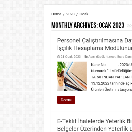
Home
/
2023
/
Ocak
Monthly Archives:
Ocak 2023
Personel Çalıştırılmasına Da
İşçilik Hesaplama Modülünü
21 Ocak 2023
Aşırı düşük hizmet
,
İhale Dan
Karar No : 2023/UH.I
Numaralı “İl Müdürlüğüm
TARAFINDAN YAPILAN İNC
13.12.2022 tarihinde açık
Ürünleri Üretim İstasyon
Devamı
E-Teklif İhalelerde Yeterlik B
Belgeler Üzerinden Yeterlik 