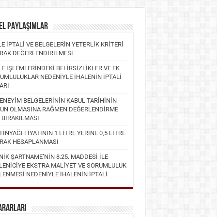
EL PAYLAŞIMLAR
LE İPTALİ VE BELGELERİN YETERLİK KRİTERİ
RAK DEĞERLENDİRİLMESİ
LE İŞLEMLERİNDEKİ BELİRSİZLİKLER VE EK
UMLULUKLAR NEDENİYLE İHALENİN İPTALİ
ARI
DENEYİM BELGELERİNİN KABUL TARİHİNİN
UN OLMASINA RAĞMEN DEĞERLENDİRME
I BIRAKILMASI
İNYAĞI FİYATININ 1 LİTRE YERİNE 0,5 LİTRE
RAK HESAPLANMASI
NİK ŞARTNAME’NİN 8.25. MADDESİ İLE
LENİCİYE EKSTRA MALİYET VE SORUMLULUK
LENMESİ NEDENİYLE İHALENİN İPTALİ
ARARLARI