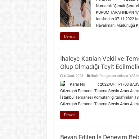
Numaralı “Şırnak Şerafett
KURUM TARAFINDAN YAPIL
tarafından 07.11.2022 tari
Havalimanı Müdürlüğü Kalo
Devamı
İhaleye Katılan Vekil ve Tems
Olup Olmadığı Teyit Edilmeli
6 Ocak 2023
İhale Danışmanı Ankara
,
YASAK
Karar No : 2022/UH.II-1703 BAŞVURU
Güzergah Personel Taşıma Servis Aracı Al
İstanbul Tersanesi Komutanlığı tarafından 18.1
Güzergah Personel Taşıma Servis Aracı Alımı” 
Devamı
Beyan Edilen İş Deneyim Be