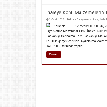
İhaleye Konu Malzemelerin Tek
2 Ocak 2023
İhale Danışmanı Ankara
,
İhale 
Karar No : 2022/UM.II-990 BAŞVURU
“Aydınlatma Malzemesi Alımı” İhalesi KUR
Başkanlığı Satınalma Daire Başkanlığı Mal Al
usulü ile gerçekleştirilen “Aydınlatma Malzeme
14.07.2016 tarihinde yaptığı …
Devamı