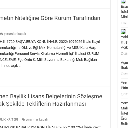
için
Esas
İste
zmetin Niteliğine Göre Kurum Tarafından
Mini
6 
Sınır
yorumlar kapalı
Yakl
Değer
Katsayısı
I-1720 BAŞVURUYA KONU İHALE: 2022/1094056 İhale Kayıt
Düşü
(R)
Açık
utanlığı, İs Okl. ve Eğt Mrk. Komutanlığı ve MSÜ Kara Harp
Hizmetin
Niteliğine
utanlığı Personel Servis Kiralama Hizmeti İşi” İhalesi KURUM
28
Göre
ELEME: Ege Ordu K. Milli Savunma Bakanlığı Msb Bağlıları
Kurum
Aşır
Tarafından
rihinde açık …
Belirlenir
İhal
için
29
Yeme
Piri
12
lenen Bayilik Lisans Belgelerinin Sözleşme
k Şekilde Tekliflerin Hazırlanması
Yeme
Mali
İste
Ürün
Yeterlik
LİK KRİTERİ
yorumlar kapalı
Kriteri
Beli
Olarak
I-1710 BAŞVURUYA KONU İHALE: 2022/1007264 İhale Kayıt