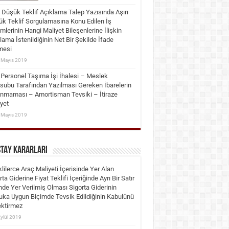
ı Düşük Teklif Açıklama Talep Yazısında Aşırı
k Teklif Sorgulamasına Konu Edilen İş
mlerinin Hangi Maliyet Bileşenlerine İlişkin
lama İstenildiğinin Net Bir Şekilde İfade
mesi
 Mayıs 2019
Personel Taşıma İşi İhalesi – Meslek
ubu Tarafından Yazılması Gereken İbarelerin
nmaması – Amortisman Tevsiki – İtiraze
yet
 Mayıs 2019
ŞTAY KARARLARI
klilerce Araç Maliyeti İçerisinde Yer Alan
rta Giderine Fiyat Teklifi İçeriğinde Ayrı Bir Satır
nde Yer Verilmiş Olması Sigorta Giderinin
ka Uygun Biçimde Tevsik Edildiğinin Kabulünü
ktirmez
Eylül 2019