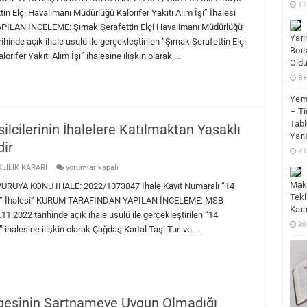
11
Belirlenen
in Elçi Havalimanı Müdürlüğü Kalorifer Yakıtı Alım İşi” İhalesi
Bayilik
Lisans
AN İNCELEME: Şırnak Şerafettin Elçi Havalimanı Müdürlüğü
Belgelerinin
Yarı
hinde açık ihale usulü ile gerçekleştirilen “Şırnak Şerafettin Elçi
Sözleşme
Bors
Süresi
rifer Yakıtı Alım İşi” ihalesine ilişkin olarak …
Boyunca
Oldu
Geçerli
Olacak
8 
Şekilde
Tekliflerin
Yeme
Hazırlanması
– Ti
Gerekir
için
Tabl
ilcilerinin İhalelere Katılmaktan Yasaklı
Yans
dir
7 
İhaleye
LILIK KARARI
yorumlar kapalı
Katılan
Maki
Vekil
YA KONU İHALE: 2022/1073847 İhale Kayıt Numaralı “14
ve
Tekl
ımı” İhalesi” KURUM TARAFINDAN YAPILAN İNCELEME: MSB
Temsilcilerinin
Kara
İhalelere
1.2022 tarihinde açık ihale usulü ile gerçekleştirilen “14
Katılmaktan
30
ihalesine ilişkin olarak Çağdaş Kartal Taş. Tur. ve …
Yasaklı
Olup
Olmadığı
Teyit
Edilmelidir
için
lgesinin Şartnameye Uygun Olmadığı