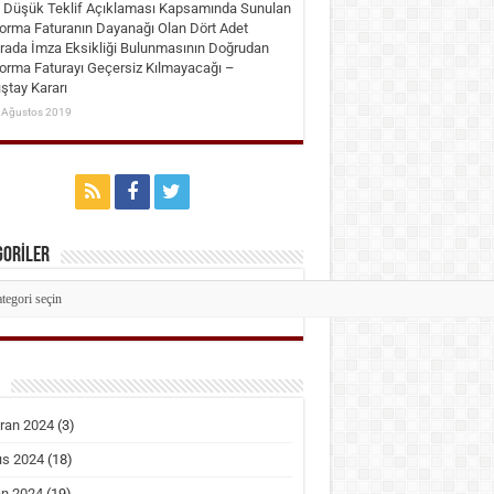
ı Düşük Teklif Açıklaması Kapsamında Sunulan
orma Faturanın Dayanağı Olan Dört Adet
rada İmza Eksikliği Bulunmasının Doğrudan
orma Faturayı Geçersiz Kılmayacağı –
ştay Kararı
 Ağustos 2019
GORİLER
EGORİLER
ran 2024
(3)
ıs 2024
(18)
an 2024
(19)