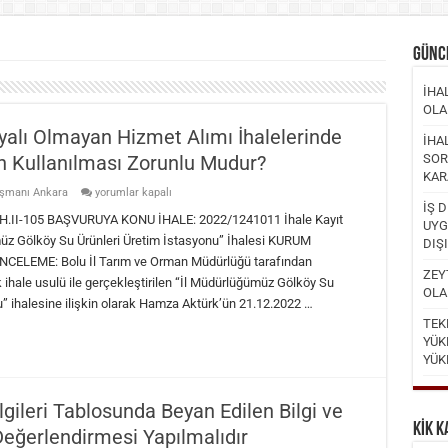
GÜNC
İHA
OLA
yalı Olmayan Hizmet Alımı İhalelerinde
İHA
n Kullanılması Zorunlu Mudur?
SOR
KAR
Personel
ışmanı Ankara
yorumlar kapalı
Çalıştırılmasına
İŞ 
Dayalı
I-105 BAŞVURUYA KONU İHALE: 2022/1241011 İhale Kayıt
UYG
Olmayan
üz Gölköy Su Ürünleri Üretim İstasyonu” İhalesi KURUM
DIŞ
Hizmet
Alımı
ELEME: Bolu İl Tarım ve Orman Müdürlüğü tarafından
İhalelerinde
ZEYT
 ihale usulü ile gerçekleştirilen “İl Müdürlüğümüz Gölköy Su
İşçilik
OLA
Hesaplama
u” ihalesine ilişkin olarak Hamza Aktürk’ün 21.12.2022 …
Modülünün
Kullanılması
TEK
Zorunlu
YÜK
Mudur?
YÜK
için
ilgileri Tablosunda Beyan Edilen Bilgi ve
KİK K
Değerlendirmesi Yapılmalıdır