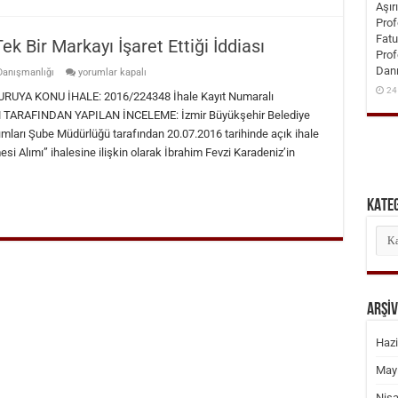
Aşır
Prof
Fatu
 Bir Markayı İşaret Ettiği İddiası
Prof
Danı
İhaleye
Danışmanlığı
yorumlar kapalı
Konu
24
Malzemelerin
YA KONU İHALE: 2016/224348 İhale Kayıt Numaralı
Tek
UM TARAFINDAN YAPILAN İNCELEME: İzmir Büyükşehir Belediye
Bir
Markayı
ımları Şube Müdürlüğü tarafından 20.07.2016 tarihinde açık ihale
İşaret
si Alımı” ihalesine ilişkin olarak İbrahim Fevzi Karadeniz’in
Ettiği
İddiası
için
KATE
KAT
ARŞİV
Hazi
May
Nis