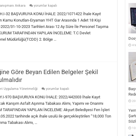
E-
Danışmanı Ankara
yorumlar kapalı
Teklif
İhalelerde
-32 BAŞVURUYA KONU İHALE: 2022/1071422 İhale Kayıt
Yeterlik
 Kamu Konutları-Eryaman YHT Gar Arasında 1 Adet 18 Kişi
Bilgileri
Tablosunda
1-2022/31-10-2023 Tarihleri Arası 12 Ay Süre İle Personel Taşıma
Beyan
si KURUM TARAFINDAN YAPILAN İNCELEME: T.C Devlet
Edilen
Bilgi
Dos
Genel Müdürlüğü(TCDD) 2. Bölge …
ve
Belgeler
4 
Üzerinden
Yeterlik
Değerlendirmesi
Yapılmalıdır
için
ğine Göre Beyan Edilen Belgeler Şekil
lmalıdır
Yapım
Başv
eri Uygulama Yönetmeliği
yorumlar kapalı
İşleri
Red
İhale
-970 BAŞVURUYA KONU İHALE: 2022/442003 İhale Kayıt
Yönetmeliğine
20
cak Karışım Asfalt Aşınma Tabakası Alımı, Yapımı ve Onarımı
Göre
Beyan
UM TARAFINDAN YAPILAN İNCELEME: Akyurt Belediyesi Fen İşleri
Yeme
Edilen
Şart
5.2022 tarihinde açık ihale usulü ile gerçekleştirilen “18,000 Ton
Belgeler
Şekil
Sözl
ınma Tabakası Alımı, …
Şartlarına
Uygun
13
Olarak
Sunulmalıdır