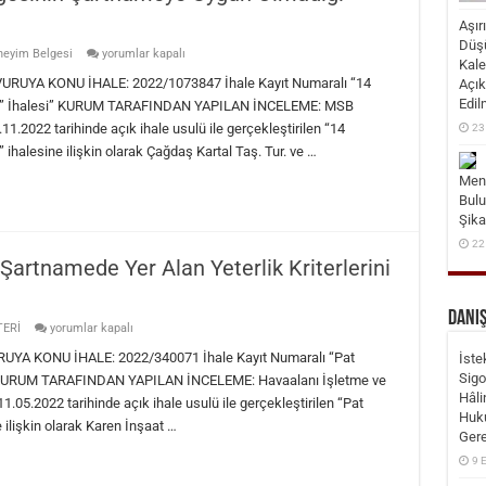
Aşır
Düşü
Beyan
neyim Belgesi
yorumlar kapalı
Kale
Edilen
İş
YA KONU İHALE: 2022/1073847 İhale Kayıt Numaralı “14
Açık
Deneyim
Edil
ımı” İhalesi” KURUM TARAFINDAN YAPILAN İNCELEME: MSB
Belgesinin
Şartnameye
1.2022 tarihinde açık ihale usulü ile gerçekleştirilen “14
23
Uygun
ihalesine ilişkin olarak Çağdaş Kartal Taş. Tur. ve …
Olmadığı
İddiası
için
Mens
Bulu
Şika
22
Şartnamede Yer Alan Yeterlik Kriterlerini
DANI
Bilanço
TERİ
yorumlar kapalı
Ve
Gelir
 KONU İHALE: 2022/340071 İhale Kayıt Numaralı “Pat
İste
Tablosunun
Sigo
si KURUM TARAFINDAN YAPILAN İNCELEME: Havaalanı İşletme ve
Şartnamede
Hâli
Yer
1.05.2022 tarihinde açık ihale usulü ile gerçekleştirilen “Pat
Alan
Huku
ilişkin olarak Karen İnşaat …
Yeterlik
Gere
Kriterlerini
Karşılamadığı
9 
İddiası
için