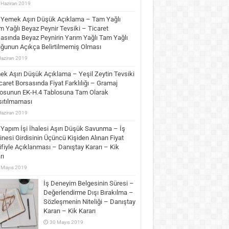
 Haziran 2019
Yemek Aşırı Düşük Açıklama – Tam Yağlı
m Yağlı Beyaz Peynir Tevsiki – Ticaret
asında Beyaz Peynirin Yarım Yağlı Tam Yağlı
ğunun Açıkça Belirtilmemiş Olması
Haziran 2019
k Aşırı Düşük Açıklama – Yeşil Zeytin Tevsiki
caret Borsasında Fiyat Farklılığı – Gramaj
osunun EK-H.4 Tablosuna Tam Olarak
ıtılmaması
Haziran 2019
Yapım İşi İhalesi Aşırı Düşük Savunma – İş
nesi Girdisinin Üçüncü Kişiden Alınan Fiyat
ifiyle Açıklanması – Danıştay Kararı – Kik
rı
 Mayıs 2019
İş Deneyim Belgesinin Süresi –
Değerlendirme Dışı Bırakılma –
Sözleşmenin Niteliği – Danıştay
Kararı – Kik Kararı
30 Mayıs 2019