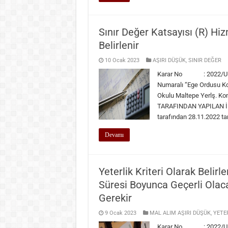
Sınır Değer Katsayısı (R) Hi
Belirlenir
10 Ocak 2023
AŞIRI DÜŞÜK
,
SINIR DEĞER
Karar No : 2022/UH.I
Numaralı “Ege Ordusu Kom
Okulu Maltepe Yerlş. Kom
TARAFINDAN YAPILAN İNC
tarafından 28.11.2022 ta
Devamı
Yeterlik Kriteri Olarak Belir
Süresi Boyunca Geçerli Olaca
Gerekir
9 Ocak 2023
MAL ALIM AŞIRI DÜŞÜK
,
YETER
Karar No : 2022/UM.I