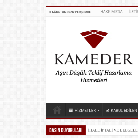
HAKKIMIZDA
İLETİ
6 AĞUSTOS 2026-PERŞEMBE
HİZMETLER
KABUL EDİLE
Basın duyuruları
İHALE İŞLEMLERİNDEKİ B