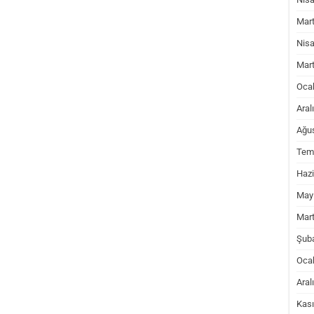
Mart
Nis
Mart
Oca
Aral
Ağu
Tem
Hazi
May
Mart
Şub
Oca
Aral
Kas